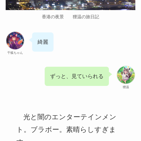
香港の夜景 狸温の旅日記
綺麗
千狐ちゃん
ずっと、見ていられる
狸温
光と闇のエンターテインメン
ト。ブラボー。素晴らしすぎま