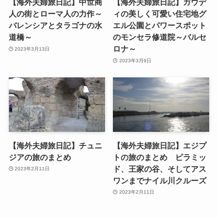
【海外夫婦旅日記】中世商
【海外夫婦旅日記】ガウデ
人の街とローマ人の力作～
ィの美しく可愛い住宅地グ
バレンシアとタラゴナの水
エル公園とパワースポット
道橋～
のモンセラ修道院～バルセ
ロナ～
2023年3月13日
2023年3月9日
【海外夫婦旅日記】チュニ
【海外夫婦旅日記】エジプ
ジアの旅のまとめ
トの旅のまとめ ピラミッ
ド、王家の谷、そしてアス
2023年2月11日
ワンまでナイル川クルーズ
2023年2月11日