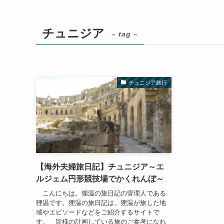
チュニジア
– tag –
チュニジア旅行
【海外夫婦旅日記】チュニジア～エ
ルジェム円形競技場でかくれんぼ～
こんにちは。狸温の旅日記の管理人である
狸温です。狸温の旅日記は、狸温が旅した地
域やエピソードなどをご紹介するサイトで
す。 皆様の計画している旅のご参考になれ