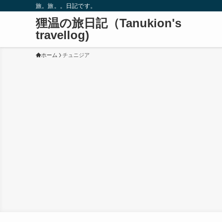
旅。旅。。日記です。
狸温の旅日記（Tanukion's
travellog)
ホーム
チュニジア